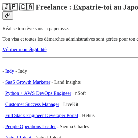
🇯🇵 🇨🇦 Freelance : Expatrie-toi au Ja
Réalise ton rêve sans la paperasse.
Ton visa et toutes les démarches administratives sont gérées pour ton 
Vérifier mon éligibilité
-
Indy
- Indy
-
SaaS Growth Marketer
- Land Insights
-
Python + AWS DevOps Engineer
- nSoft
-
Customer Success Manager
- LiveKit
-
Full Stack Engineer Developer Portal
- Helius
-
People Operations Leader
- Sienna Charles
-
Actual Talent
- Actual Talent