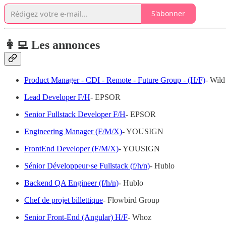
S'abonner
👩‍💻 Les annonces
Product Manager - CDI - Remote - Future Group - (H/F)
- Wil
Lead Developer F/H
- EPSOR
Senior Fullstack Developer F/H
- EPSOR
Engineering Manager (F/M/X)
- YOUSIGN
FrontEnd Developer (F/M/X)
- YOUSIGN
Sénior Développeur·se Fullstack (f/h/n)
- Hublo
Backend QA Engineer (f/h/n)
- Hublo
Chef de projet billettique
- Flowbird Group
Senior Front-End (Angular) H/F
- Whoz