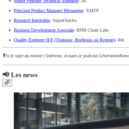
Senior Pipeline Technical Animator
- 2K
Principal Product Manager Messaging
- XMTP
Research Internship
- SupraOracles
Business Development Associate
- BNB Chain Labs
Quality Engineer H/F (Toulouse, Bordeaux ou Remote)
- ilek
🎙 Si le sujet du remote t’intéresse, écoutes le podcast GénérationRem
📢 Les news