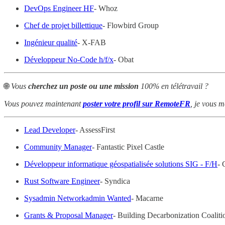
DevOps Engineer HF
- Whoz
Chef de projet billettique
- Flowbird Group
Ingénieur qualité
- X-FAB
Développeur No-Code h/f/x
- Obat
🌐
Vous
cherchez un poste ou une mission
100% en télétravail ?
Vous pouvez maintenant
poster votre profil sur RemoteFR
, je vous m
Lead Developer
- AssessFirst
Community Manager
- Fantastic Pixel Castle
Développeur informatique géospatialisée solutions SIG - F/H
- 
Rust Software Engineer
- Syndica
Sysadmin Networkadmin Wanted
- Macarne
Grants & Proposal Manager
- Building Decarbonization Coaliti