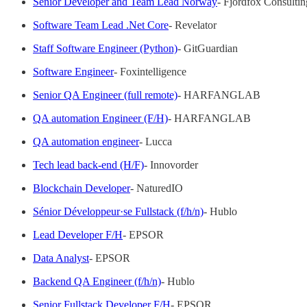
Senior Developer and Team Lead Norway
- Fjordfox Consultin
Software Team Lead .Net Core
- Revelator
Staff Software Engineer (Python)
- GitGuardian
Software Engineer
- Foxintelligence
Senior QA Engineer (full remote)
- HARFANGLAB
QA automation Engineer (F/H)
- HARFANGLAB
QA automation engineer
- Lucca
Tech lead back-end (H/F)
- Innovorder
Blockchain Developer
- NaturedIO
Sénior Développeur·se Fullstack (f/h/n)
- Hublo
Lead Developer F/H
- EPSOR
Data Analyst
- EPSOR
Backend QA Engineer (f/h/n)
- Hublo
Senior Fullstack Developer F/H
- EPSOR