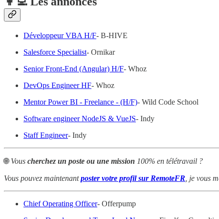
👩‍💻 Les annonces
Développeur VBA H/F
- B-HIVE
Salesforce Specialist
- Ornikar
Senior Front-End (Angular) H/F
- Whoz
DevOps Engineer HF
- Whoz
Mentor Power BI - Freelance - (H/F)
- Wild Code School
Software engineer NodeJS & VueJS
- Indy
Staff Engineer
- Indy
🌐
Vous
cherchez un poste ou une mission
100% en télétravail ?
Vous pouvez maintenant
poster votre profil sur RemoteFR
, je vous m
Chief Operating Officer
- Offerpump