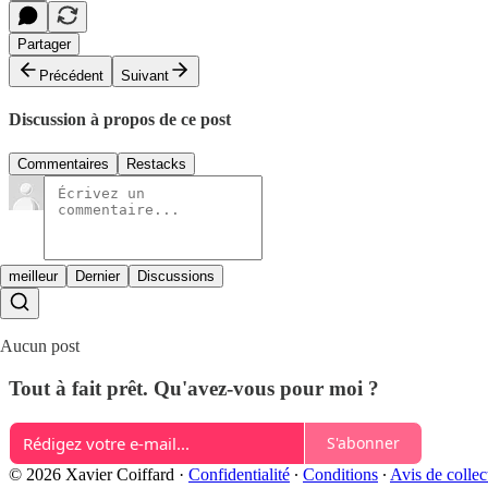
Partager
Précédent
Suivant
Discussion à propos de ce post
Commentaires
Restacks
meilleur
Dernier
Discussions
Aucun post
Tout à fait prêt. Qu'avez-vous pour moi ?
S'abonner
© 2026 Xavier Coiffard
·
Confidentialité
∙
Conditions
∙
Avis de collec