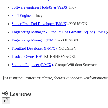
Software engineer NodeJS & VueJS
- Indy
Staff Engineer
- Indy
Senior FrontEnd Developer (F/M/X)
- YOUSIGN
Engineering Manager - "Product Led Growth" Squad (F/M/X)
Engineering Manager (F/M/X)
- YOUSIGN
FrontEnd Developer (F/M/X)
- YOUSIGN
Product Owner H/F
- KUEHNE+NAGEL
Solution Engineer (F/M/X)
- Groupe Wiiisdom Software
🎙 Si le sujet du remote t’intéresse, écoutes le podcast GénérationRem
📢 Les news