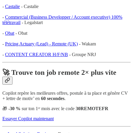
-
Castalie
- Castalie
-
Commercial (Business Developper / Account executive) 100%
télétravail
- Legalstart
-
Obat
- Obat
-
Pricing Actuary (Lead) - Remote (UK)
- Wakam
-
CONTENT CREATOR H/F/NB
- Groupe NRJ
🚀 Trouve ton job remote 2× plus vite
Copilot repère les meilleures offres, postule à ta place et génère CV
+ lettre de motiv’ en
60 secondes
.
🎁
-30 %
sur ton 1ᵉʳ mois avec le code
30REMOTEFR
Essayer Copilot maintenant