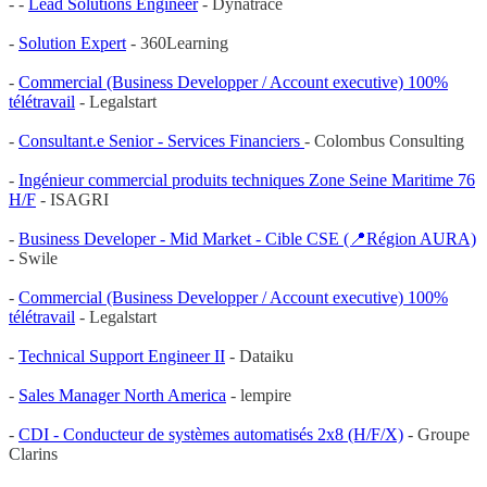
- -
Lead Solutions Engineer
- Dynatrace
-
Solution Expert
- 360Learning
-
Commercial (Business Developper / Account executive) 100%
télétravail
- Legalstart
-
Consultant.e Senior - Services Financiers
- Colombus Consulting
-
Ingénieur commercial produits techniques Zone Seine Maritime 76
H/F
- ISAGRI
-
Business Developer - Mid Market - Cible CSE (📍Région AURA)
- Swile
-
Commercial (Business Developper / Account executive) 100%
télétravail
- Legalstart
-
Technical Support Engineer II
- Dataiku
-
Sales Manager North America
- lempire
-
CDI - Conducteur de systèmes automatisés 2x8 (H/F/X)
- Groupe
Clarins