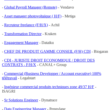
-
Global Payroll Manager (Remote)
- Vendavo
-
Asset manager photovoltaïque ( H/F)
- Metiga
-
Recruteur freelance (F/H/X)
- Achil
-
Transformation Director
- Kraken
-
Engagement Manager
- Dataiku
-
CHEF DE PRODUIT GAMME CONSEIL (F/H) CDI
- Biogaran
-
CDI - JURISTE DROIT ECONOMIQUE / DROIT DES
CONTRATS - F/H/X
- CANAL+ Group
-
Commercial (Business Developper / Account executive) 100%
télétravail
- Legalstart
-
Ingénieur commercial produits techniques zone 49/37 H/F
-
ISAGRI
-
Sr Solutions Engineer
- Dynatrace
-
Data Engineering Manager
- Pennylane