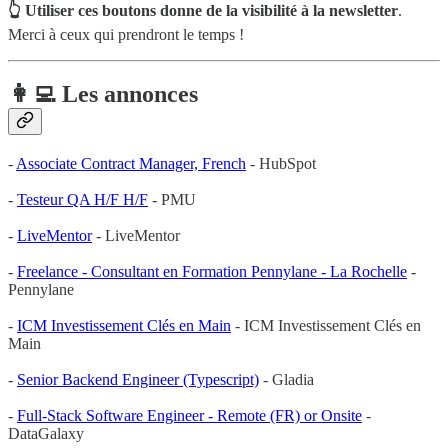
👆 Utiliser ces boutons donne de la visibilité à la newsletter
.
Merci à ceux qui prendront le temps !
👩‍💻 Les annonces
-
Associate Contract Manager, French
- HubSpot
-
Testeur QA H/F H/F
- PMU
-
LiveMentor
- LiveMentor
-
Freelance - Consultant en Formation Pennylane - La Rochelle
-
Pennylane
-
ICM Investissement Clés en Main
- ICM Investissement Clés en
Main
-
Senior Backend Engineer (Typescript)
- Gladia
-
Full-Stack Software Engineer - Remote (FR) or Onsite
-
DataGalaxy