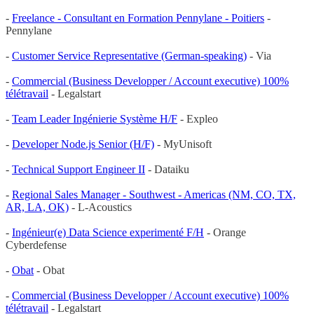
-
Freelance - Consultant en Formation Pennylane - Poitiers
-
Pennylane
-
Customer Service Representative (German-speaking)
- Via
-
Commercial (Business Developper / Account executive) 100%
télétravail
- Legalstart
-
Team Leader Ingénierie Système H/F
- Expleo
-
Developer Node.js Senior (H/F)
- MyUnisoft
-
Technical Support Engineer II
- Dataiku
-
Regional Sales Manager - Southwest - Americas (NM, CO, TX,
AR, LA, OK)
- L-Acoustics
-
Ingénieur(e) Data Science experimenté F/H
- Orange
Cyberdefense
-
Obat
- Obat
-
Commercial (Business Developper / Account executive) 100%
télétravail
- Legalstart