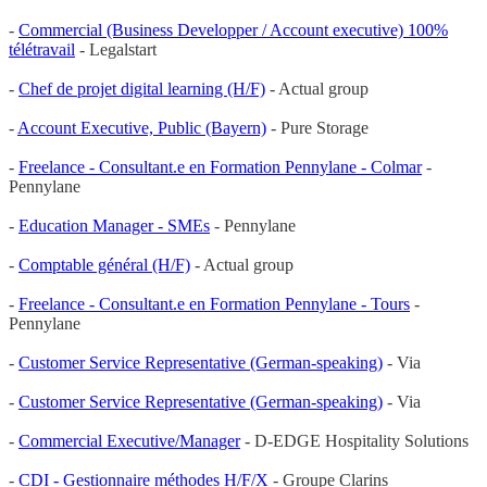
-
Commercial (Business Developper / Account executive) 100%
télétravail
- Legalstart
-
Chef de projet digital learning (H/F)
- Actual group
-
Account Executive, Public (Bayern)
- Pure Storage
-
Freelance - Consultant.e en Formation Pennylane - Colmar
-
Pennylane
-
Education Manager - SMEs
- Pennylane
-
Comptable général (H/F)
- Actual group
-
Freelance - Consultant.e en Formation Pennylane - Tours
-
Pennylane
-
Customer Service Representative (German-speaking)
- Via
-
Customer Service Representative (German-speaking)
- Via
-
Commercial Executive/Manager
- D-EDGE Hospitality Solutions
-
CDI - Gestionnaire méthodes H/F/X
- Groupe Clarins