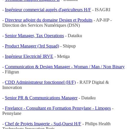
-
Ingénieur commercial auprès d'agriculteurs H/F
- ISAGRI
-
Directeur adjoint du domaine Design et Produits
- AP-HP -
Direction des Services Numériques (DSN)
-
Senior Manager, Tax Operations
- Dataiku
-
Product Manager (3rd Squad)
- Shipup
-
Ingénieur Electricité IRVE
- Metiga
-
Communication & Design Manager - Woman / Man / Non Binary
- Filigran
-
CDD Administrateur fonctionnel (H/F)
- RATP Digital &
Innovation
-
Senior PR & Communications Manager
- Dataiku
-
Freelance - Consultant en Formation Pennylane - Limoges
-
Pennylane
-
Chef de Projets Imagerie - Sud-Ouest H/F
- Philips Health
Technology Innovation Paris