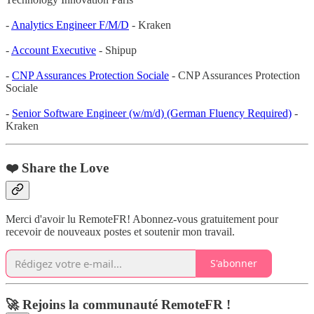
-
Analytics Engineer F/M/D
- Kraken
-
Account Executive
- Shipup
-
CNP Assurances Protection Sociale
- CNP Assurances Protection
Sociale
-
Senior Software Engineer (w/m/d) (German Fluency Required)
-
Kraken
❤️ Share the Love
Merci d'avoir lu RemoteFR! Abonnez-vous gratuitement pour
recevoir de nouveaux postes et soutenir mon travail.
S'abonner
🚀 Rejoins la communauté RemoteFR !