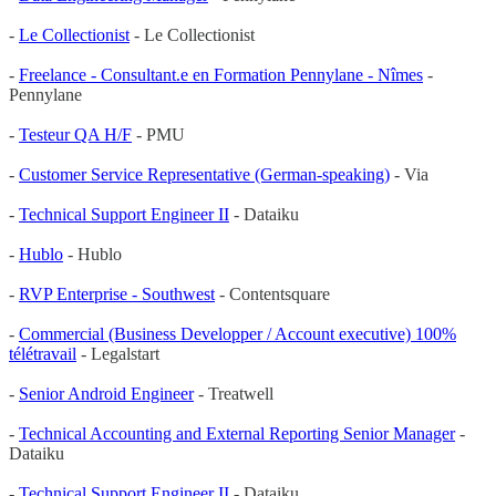
-
Le Collectionist
- Le Collectionist
-
Freelance - Consultant.e en Formation Pennylane - Nîmes
-
Pennylane
-
Testeur QA H/F
- PMU
-
Customer Service Representative (German-speaking)
- Via
-
Technical Support Engineer II
- Dataiku
-
Hublo
- Hublo
-
RVP Enterprise - Southwest
- Contentsquare
-
Commercial (Business Developper / Account executive) 100%
télétravail
- Legalstart
-
Senior Android Engineer
- Treatwell
-
Technical Accounting and External Reporting Senior Manager
-
Dataiku
-
Technical Support Engineer II
- Dataiku