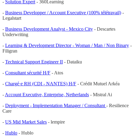
-
Solution Expert
- 360Learning
-
Business Developper / Account Executive (100% télétravail)
-
Legalstart
-
Business Development Analyst - Mexico City
- Descartes
Underwriting
-
Learning & Development Director - Woman / Man / Non Binary
-
Filigran
-
Technical Support Engineer II
- Dataiku
-
Consultant sécurité H/F
- Atos
-
Chargé·e RH (CDI - NANTES) H/F
- Crédit Mutuel Arkéa
-
Account Executive, Enterprise, Netherlands
- Mistral Ai
-
Deployment - Implementation Manager / Consultant
- Resilience
Care
-
US Mid Market Sales
- lempire
-
Hublo
- Hublo