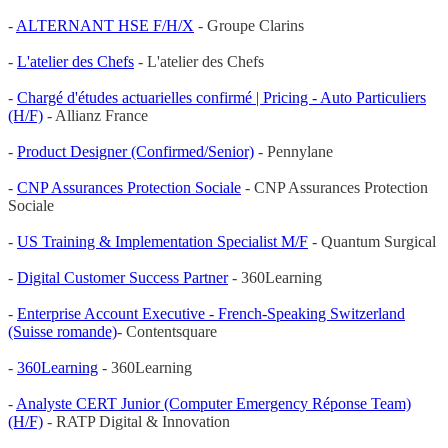
-
ALTERNANT HSE F/H/X
- Groupe Clarins
-
L'atelier des Chefs
- L'atelier des Chefs
-
Chargé d'études actuarielles confirmé | Pricing - Auto Particuliers
(H/F)
- Allianz France
-
Product Designer (Confirmed/Senior)
- Pennylane
-
CNP Assurances Protection Sociale
- CNP Assurances Protection
Sociale
-
US Training & Implementation Specialist M/F
- Quantum Surgical
-
Digital Customer Success Partner
- 360Learning
-
Enterprise Account Executive - French-Speaking Switzerland
(Suisse romande)
- Contentsquare
-
360Learning
- 360Learning
-
Analyste CERT Junior (Computer Emergency Réponse Team)
(H/F)
- RATP Digital & Innovation