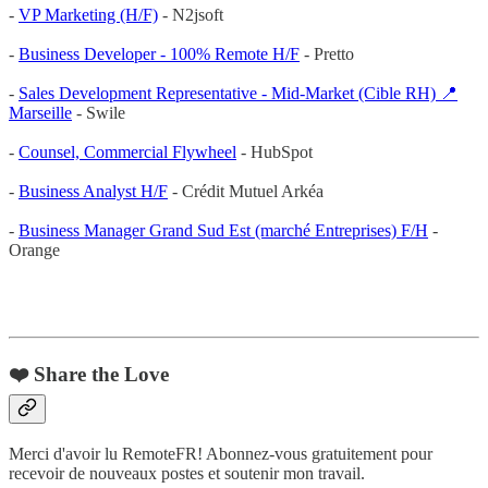
-
VP Marketing (H/F)
- N2jsoft
-
Business Developer - 100% Remote H/F
- Pretto
-
Sales Development Representative - Mid-Market (Cible RH) 📍
Marseille
- Swile
-
Counsel, Commercial Flywheel
- HubSpot
-
Business Analyst H/F
- Crédit Mutuel Arkéa
-
Business Manager Grand Sud Est (marché Entreprises) F/H
-
Orange
❤️ Share the Love
Merci d'avoir lu RemoteFR! Abonnez-vous gratuitement pour
recevoir de nouveaux postes et soutenir mon travail.