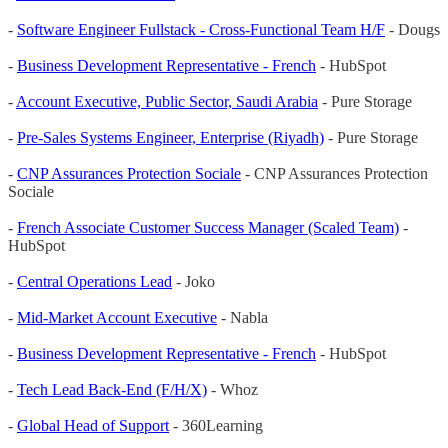
-
Software Engineer Fullstack - Cross-Functional Team H/F
- Dougs
-
Business Development Representative - French
- HubSpot
-
Account Executive, Public Sector, Saudi Arabia
- Pure Storage
-
Pre-Sales Systems Engineer, Enterprise (Riyadh)
- Pure Storage
-
CNP Assurances Protection Sociale
- CNP Assurances Protection
Sociale
-
French Associate Customer Success Manager (Scaled Team)
-
HubSpot
-
Central Operations Lead
- Joko
-
Mid-Market Account Executive
- Nabla
-
Business Development Representative - French
- HubSpot
-
Tech Lead Back-End (F/H/X)
- Whoz
-
Global Head of Support
- 360Learning