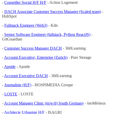
-
Conseiller Social H/F H/F
- Action Logement
-
DACH Associate Customer Success Manager (Scaled team)
-
HubSpot
-
Fullstack Engineer (Web3)
- Kiln
-
Senior Software Engineer (fullstack, Python ReactJS)
-
GitGuardian
-
Customer Success Manager DACH
- 360Learning
-
Account Executive, Enterprise (Zurich)
- Pure Storage
-
Apside
- Apside
-
Account Executive DACH
- 360Learning
-
Journaliste (H/F)
- HOSPIMEDIA Groupe
-
LOSTE
- LOSTE
-
Account Manager Clinic (m/w/d) South Germany
- bioMérieux
-
Architecte Urbaniste H/F
- ISAGRI