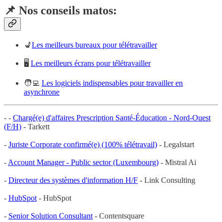
📌
Nos conseils matos:
💺
Les meilleurs bureaux pour télétravailler
🖥️
Les meilleurs écrans pour télétravailler
🧑‍💻
Les logiciels indispensables pour travailler en
asynchrone
- -
Chargé(e) d'affaires Prescription Santé-Éducation - Nord-Ouest
(F/H)
- Tarkett
-
Juriste Corporate confirmé(e) (100% télétravail)
- Legalstart
-
Account Manager - Public sector (Luxembourg)
- Mistral Ai
-
Directeur des systèmes d'information H/F
- Link Consulting
-
HubSpot
- HubSpot
-
Senior Solution Consultant
- Contentsquare