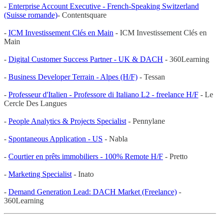
-
Enterprise Account Executive - French-Speaking Switzerland
(Suisse romande)
- Contentsquare
-
ICM Investissement Clés en Main
- ICM Investissement Clés en
Main
-
Digital Customer Success Partner - UK & DACH
- 360Learning
-
Business Developer Terrain - Alpes (H/F)
- Tessan
-
Professeur d'Italien - Professore di Italiano L2 - freelance H/F
- Le
Cercle Des Langues
-
People Analytics & Projects Specialist
- Pennylane
-
Spontaneous Application - US
- Nabla
-
Courtier en prêts immobiliers - 100% Remote H/F
- Pretto
-
Marketing Specialist
- Inato
-
Demand Generation Lead: DACH Market (Freelance)
-
360Learning