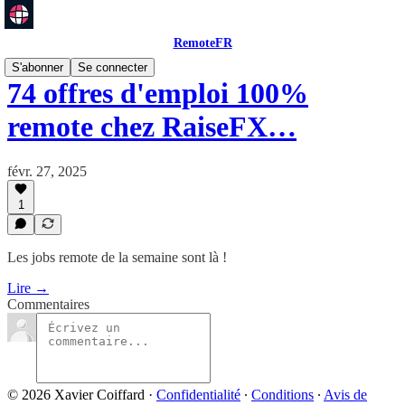
RemoteFR
S'abonner
Se connecter
74 offres d'emploi 100%
remote chez RaiseFX…
févr. 27, 2025
1
Les jobs remote de la semaine sont là !
Lire →
Commentaires
© 2026 Xavier Coiffard
·
Confidentialité
∙
Conditions
∙
Avis de