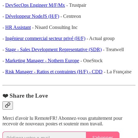
-
DevSecOps Engineer M/F/Mx
- Trustpair
-
Développeur NodeJS (H/F)
- Centreon
-
HR Assistant
- Nisard Consulting Inc
-
Ingénieur commercial secteur privé (H/F)
- Actual group
-
Stage - Sales Development Representative (SDR)
- Treatwell
-
Marketing Manager - Nothern Europe
- OneStock
-
Risk Manager - Ratios et contraintes (H/F) - CDD
- La Française
❤️ Share the Love
Merci d'avoir lu RemoteFR! Abonnez-vous gratuitement pour
recevoir de nouveaux postes et soutenir mon travail.
S'abonner