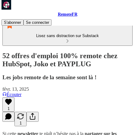
RemoteFR
S'abonner
Se connecter
Lisez sans distraction sur Substack
52 offres d'emploi 100% remote chez
HubSpot, Joko et PAYPLUG
Les jobs remote de la semaine sont là !
févr. 13, 2025
Écouter
1
1
Si cette
newsletter
te plaît n’hésite pas à la
partager sur les