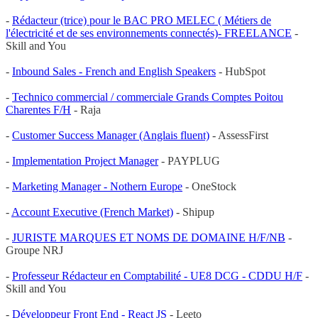
-
Rédacteur (trice) pour le BAC PRO MELEC ( Métiers de
l'électricité et de ses environnements connectés)- FREELANCE
-
Skill and You
-
Inbound Sales - French and English Speakers
- HubSpot
-
Technico commercial / commerciale Grands Comptes Poitou
Charentes F/H
- Raja
-
Customer Success Manager (Anglais fluent)
- AssessFirst
-
Implementation Project Manager
- PAYPLUG
-
Marketing Manager - Nothern Europe
- OneStock
-
Account Executive (French Market)
- Shipup
-
JURISTE MARQUES ET NOMS DE DOMAINE H/F/NB
-
Groupe NRJ
-
Professeur Rédacteur en Comptabilité - UE8 DCG - CDDU H/F
-
Skill and You
-
Développeur Front End - React JS
- Leeto