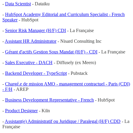
-
Data Scientist
- Dataiku
-
HubSpot Academy Editorial and Curriculum Specialist - French
Speaker
- HubSpot
-
Senior Risk Manager (H/F) CDI
- La Française
-
Assistant HR Administrator
- Nisard Consulting Inc
-
Gérant d'actifs Gestion Sous Mandat (H/F) - CDI
- La Française
-
Sales Executive - DACH
- Diffusely (ex Meero)
-
Backend Developer - TypeScript
- Pubstack
-
Chargé.e de mission AMO - management contractuel - Paris (CDI)
- F/H
- AREP
-
Business Development Representative - French
- HubSpot
-
Product Designer
- Kiln
-
Assistant(e) Administratif ou Juridique / Paralegal (H/F) CDD
- La
Française