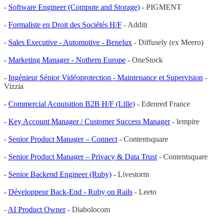
-
Software Engineer (Compute and Storage)
- PIGMENT
-
Formaliste en Droit des Sociétés H/F
- Additi
-
Sales Executive - Automotive - Benelux
- Diffusely (ex Meero)
-
Marketing Manager - Nothern Europe
- OneStock
-
Ingénieur Sénior Vidéoprotection - Maintenance et Supervision
-
Vizzia
-
Commercial Acquisition B2B H/F (Lille)
- Edenred France
-
Key Account Manager / Customer Success Manager
- lempire
-
Senior Product Manager – Connect
- Contentsquare
-
Senior Product Manager – Privacy & Data Trust
- Contentsquare
-
Senior Backend Engineer (Ruby)
- Livestorm
-
Développeur Back-End - Ruby on Rails
- Leeto
-
AI Product Owner
- Diabolocom