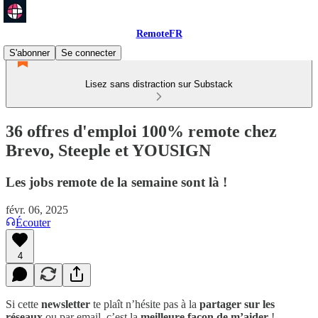
RemoteFR
S'abonner
Se connecter
Lisez sans distraction sur Substack
36 offres d'emploi 100% remote chez
Brevo, Steeple et YOUSIGN
Les jobs remote de la semaine sont là !
févr. 06, 2025
Écouter
4
Si cette
newsletter
te plaît n’hésite pas à la
partager sur les
réseaux
ou par email, c’est la
meilleure façon de m’aider
!