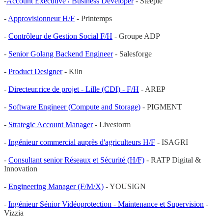
-
Account Executive / Business Developer
- Steeple
-
Approvisionneur H/F
- Printemps
-
Contrôleur de Gestion Social F/H
- Groupe ADP
-
Senior Golang Backend Engineer
- Salesforge
-
Product Designer
- Kiln
-
Directeur.rice de projet - Lille (CDI) - F/H
- AREP
-
Software Engineer (Compute and Storage)
- PIGMENT
-
Strategic Account Manager
- Livestorm
-
Ingénieur commercial auprès d'agriculteurs H/F
- ISAGRI
-
Consultant senior Réseaux et Sécurité (H/F)
- RATP Digital &
Innovation
-
Engineering Manager (F/M/X)
- YOUSIGN
-
Ingénieur Sénior Vidéoprotection - Maintenance et Supervision
-
Vizzia