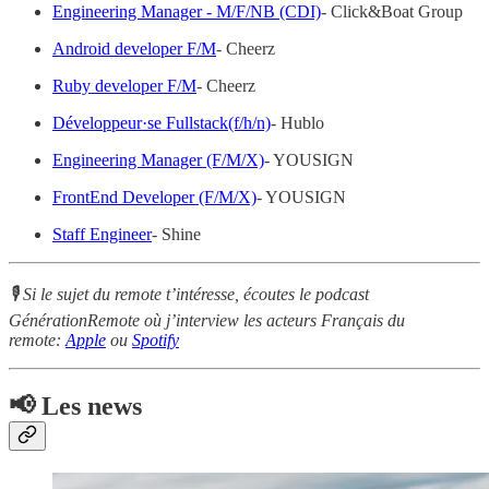
Engineering Manager - M/F/NB (CDI)
- Click&Boat Group
Android developer F/M
- Cheerz
Ruby developer F/M
- Cheerz
Développeur·se Fullstack(f/h/n)
- Hublo
Engineering Manager (F/M/X)
- YOUSIGN
FrontEnd Developer (F/M/X)
- YOUSIGN
Staff Engineer
- Shine
🎙 Si le sujet du remote t’intéresse, écoutes le podcast
GénérationRemote où j’interview les acteurs Français du
remote:
Apple
ou
Spotify
📢 Les news