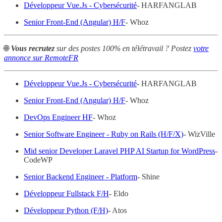
Développeur Vue.Js - Cybersécurité
- HARFANGLAB
Senior Front-End (Angular) H/F
- Whoz
🌐
Vous recrutez
sur des postes 100% en télétravail ? Postez
votre
annonce sur RemoteFR
Développeur Vue.Js - Cybersécurité
- HARFANGLAB
Senior Front-End (Angular) H/F
- Whoz
DevOps Engineer HF
- Whoz
Senior Software Engineer - Ruby on Rails (H/F/X)
- WizVille
Mid senior Developer Laravel PHP AI Startup for WordPress
-
CodeWP
Senior Backend Engineer - Platform
- Shine
Développeur Fullstack F/H
- Eldo
Développeur Python (F/H)
- Atos