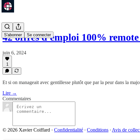
42 offres d'emploi 100% remot
S'abonner
Se connecter
juin 6, 2024
1
Et si on manageait avec gentillesse plutôt que par la peur dans la major
Lire →
Commentaires
© 2026 Xavier Coiffard
·
Confidentialité
∙
Conditions
∙
Avis de collec