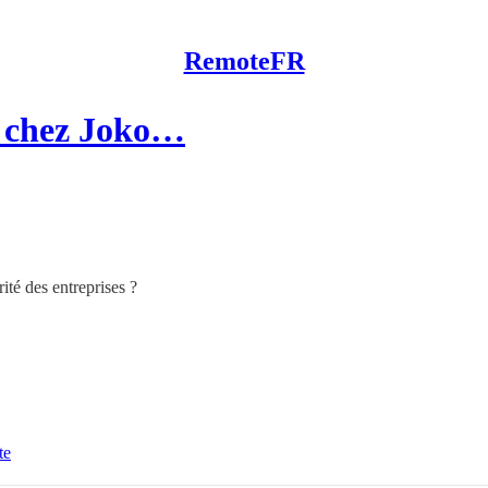
RemoteFR
e chez Joko…
ité des entreprises ?
te