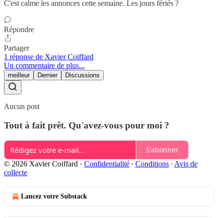
C'est calme les annonces cette semaine. Les jours fériés ?
Répondre
Partager
1 réponse de Xavier Coiffard
Un commentaire de plus...
meilleur
Dernier
Discussions
Aucun post
Tout à fait prêt. Qu'avez-vous pour moi ?
S'abonner
© 2026 Xavier Coiffard
·
Confidentialité
∙
Conditions
∙
Avis de
collecte
Lancez votre Substack