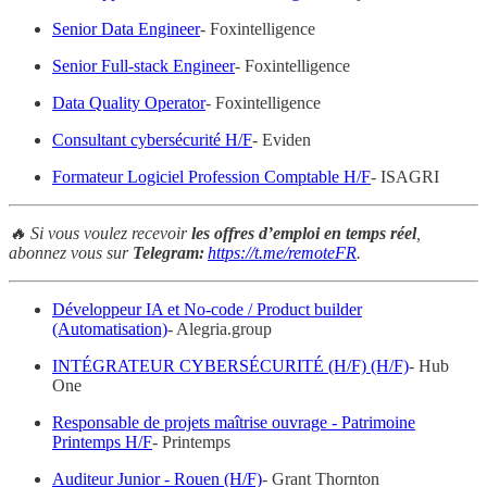
Senior Data Engineer
- Foxintelligence
Senior Full-stack Engineer
- Foxintelligence
Data Quality Operator
- Foxintelligence
Consultant cybersécurité H/F
- Eviden
Formateur Logiciel Profession Comptable H/F
- ISAGRI
🔥 Si vous voulez recevoir
les offres d’emploi en temps réel
,
abonnez vous sur
Telegram:
https://t.me/remoteFR
.
Développeur IA et No-code / Product builder
(Automatisation)
- Alegria.group
INTÉGRATEUR CYBERSÉCURITÉ (H/F) (H/F)
- Hub
One
Responsable de projets maîtrise ouvrage - Patrimoine
Printemps H/F
- Printemps
Auditeur Junior - Rouen (H/F)
- Grant Thornton