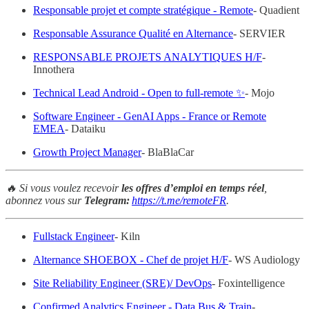
Responsable projet et compte stratégique - Remote
- Quadient
Responsable Assurance Qualité en Alternance
- SERVIER
RESPONSABLE PROJETS ANALYTIQUES H/F
-
Innothera
Technical Lead Android - Open to full-remote ✨
- Mojo
Software Engineer - GenAI Apps - France or Remote
EMEA
- Dataiku
Growth Project Manager
- BlaBlaCar
🔥 Si vous voulez recevoir
les offres d’emploi en temps réel
,
abonnez vous sur
Telegram:
https://t.me/remoteFR
.
Fullstack Engineer
- Kiln
Alternance SHOEBOX - Chef de projet H/F
- WS Audiology
Site Reliability Engineer (SRE)/ DevOps
- Foxintelligence
Confirmed Analytics Engineer - Data Bus & Train
-