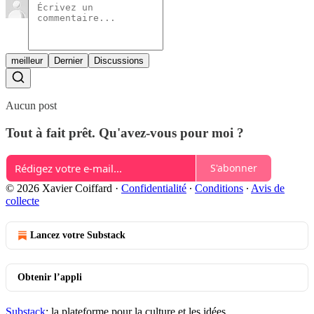
meilleur
Dernier
Discussions
Aucun post
Tout à fait prêt. Qu'avez-vous pour moi ?
S'abonner
© 2026 Xavier Coiffard
·
Confidentialité
∙
Conditions
∙
Avis de
collecte
Lancez votre Substack
Obtenir l’appli
Substack
: la plateforme pour la culture et les idées