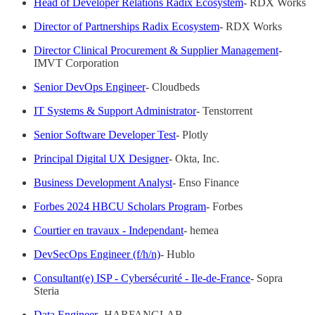
Head of Developer Relations Radix Ecosystem
- RDX Works
Director of Partnerships Radix Ecosystem
- RDX Works
Director Clinical Procurement & Supplier Management
-
IMVT Corporation
Senior DevOps Engineer
- Cloudbeds
IT Systems & Support Administrator
- Tenstorrent
Senior Software Developer Test
- Plotly
Principal Digital UX Designer
- Okta, Inc.
Business Development Analyst
- Enso Finance
Forbes 2024 HBCU Scholars Program
- Forbes
Courtier en travaux - Independant
- hemea
DevSecOps Engineer (f/h/n)
- Hublo
Consultant(e) ISP - Cybersécurité - Ile-de-France
- Sopra
Steria
Data Engineer
- HARFANGLAB