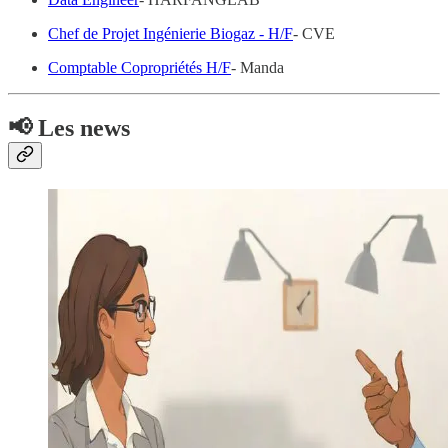
Chef de Projet Ingénierie Biogaz - H/F
- CVE
Comptable Copropriétés H/F
- Manda
📢 Les news