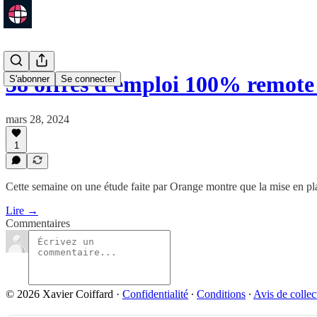
38 offres d'emploi 100% remot
S'abonner
Se connecter
mars 28, 2024
1
Cette semaine on une étude faite par Orange montre que la mise en pla
Lire →
Commentaires
© 2026 Xavier Coiffard
·
Confidentialité
∙
Conditions
∙
Avis de collec