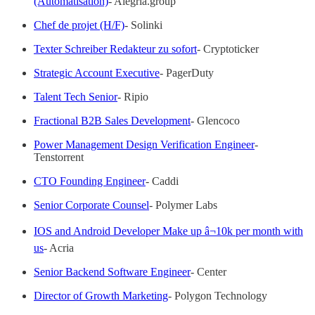
(Automatisation)
- Alegria.group
Chef de projet (H/F)
- Solinki
Texter Schreiber Redakteur zu sofort
- Cryptoticker
Strategic Account Executive
- PagerDuty
Talent Tech Senior
- Ripio
Fractional B2B Sales Development
- Glencoco
Power Management Design Verification Engineer
-
Tenstorrent
CTO Founding Engineer
- Caddi
Senior Corporate Counsel
- Polymer Labs
IOS and Android Developer Make up â¬10k per month with
us
- Acria
Senior Backend Software Engineer
- Center
Director of Growth Marketing
- Polygon Technology