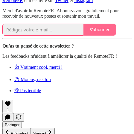
RemoteFR
et me suivre sur
Twitter
et
Instagram
Merci d'avoir lu RemoteFR! Abonnez-vous gratuitement pour
recevoir de nouveaux postes et soutenir mon travail.
S'abonner
Qu'as tu pensé de cette newsletter ?
Les feedbacks m'aident à améliorer la qualité de RemoteFR !
👍 Vraiment cool, merci !
😐 Mouais, pas fou
👎 Pas terrible
1
Partager
Précédent
Suivant