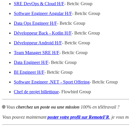
SRE DevOps & Cloud H/F
- Betclic Group
Software Engineer Angular H/F
- Betclic Group
Data Ops Engineer H/F
- Betclic Group
Développeur Back - Kotlin H/F
- Betclic Group
Développeur Android H/F
- Betclic Group
Team Manager SRE H/F
- Betclic Group
Data Engineer H/F
- Betclic Group
BI Engineer H/F
- Betclic Group
Software Engineer .NET - Sport Offering
- Betclic Group
Chef de projet billettique
- Flowbird Group
🌐
Vous
cherchez un poste ou une mission
100% en télétravail ?
Vous pouvez maintenant
poster votre profil sur RemoteFR
, je vous m