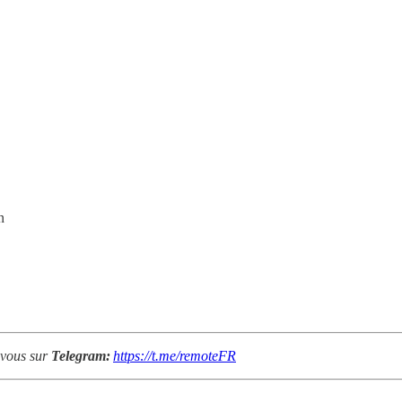
n
 vous sur
Telegram:
https://t.me/remoteFR