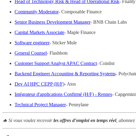
Head of Technology Risk & Head of Operational Risk
- Fnality
Community Moderator
- Composable Finance
Senior Business Development Manager
- BNB Chain Labs
Capital Markets Associate
- Maple Finance
Software engineer
- Sticker Mule
General Counsel
- Flashbots
Customer Support Analyst APAC Contract
- Coinlist
Backend Engineer Accounting & Reporting Systems
- Polychai
Dev AI HPC CEPP (H/F)
- Atos
Intégrateur d'applications Confirmé (H/F) - Rennes
- Capgemini
Technical Project Manager
- Pennylane
🔥 Si vous voulez recevoir
les offres d’emploi en temps réel
, abonnez