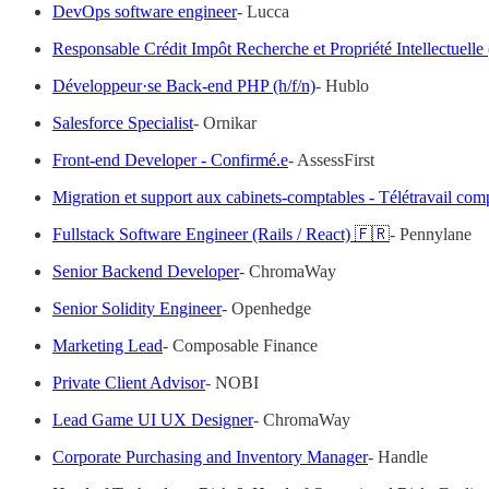
DevOps software engineer
- Lucca
Responsable Crédit Impôt Recherche et Propriété Intellectuelle
Développeur·se Back-end PHP (h/f/n)
- Hublo
Salesforce Specialist
- Ornikar
Front-end Developer - Confirmé.e
- AssessFirst
Migration et support aux cabinets-comptables - Télétravail comp
Fullstack Software Engineer (Rails / React) 🇫🇷
- Pennylane
Senior Backend Developer
- ChromaWay
Senior Solidity Engineer
- Openhedge
Marketing Lead
- Composable Finance
Private Client Advisor
- NOBI
Lead Game UI UX Designer
- ChromaWay
Corporate Purchasing and Inventory Manager
- Handle