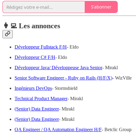
S'abonner
👩‍💻 Les annonces
Développeur Fullstack F/H
- Eldo
Développeur C# F/H
- Eldo
Développeur Java/ Développeuse Java Senior
- Mirakl
Senior Software Engineer - Ruby on Rails (H/F/X)
- WizVille
Ingénieurs DevOps
- Stormshield
Technical Product Manager
- Mirakl
(Senior) Data Engineer
- Mirakl
(Senior) Data Engineer
- Mirakl
QA Engineer / QA Automation Engineer H/F
- Betclic Group