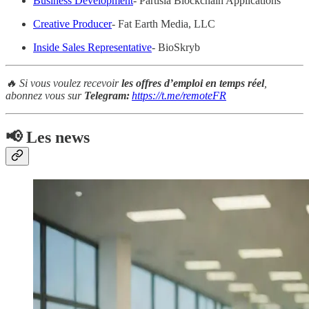
Business Development
- Partisia Blockchain Applications
Creative Producer
- Fat Earth Media, LLC
Inside Sales Representative
- BioSkryb
🔥 Si vous voulez recevoir
les offres d’emploi en temps réel
,
abonnez vous sur
Telegram:
https://t.me/remoteFR
📢 Les news