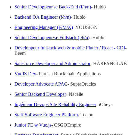
Sénior Développeur.se Back-End (f/h/n)
- Hublo
Backend QA Engineer (f/h/n)
- Hublo
Engineering Manager (F/M/X)
- YOUSIGN
Sénior Développeur·se Fullstack (f/h/n)
- Hublo
Développeur fullstack web & mobile Flutter / React - CDI
-
Beem
Salesforce Developer and Administrator
- HARFANGLAB
VueJS Dev
- Partisia Blockchain Applications
Developer Advocate APAC
- SupraOracles
Senior Backend Developer
- Nacelle
Ingénieur Devops Site Reliability Engineer
- iObeya
Staff Software Engineer Platform
- Tecton
Junior FE w Vue.js
- CSGOEmpire