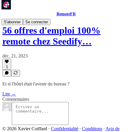
RemoteFR
S'abonner
Se connecter
56 offres d'emploi 100%
remote chez Seedify…
déc. 21, 2023
1
Et si l'hôtel était l'avenir du bureau ?
Lire →
Commentaires
© 2026 Xavier Coiffard
·
Confidentialité
∙
Conditions
∙
Avis de