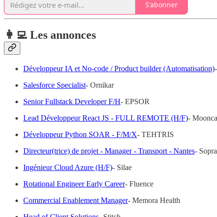
S'abonner
👩‍💻 Les annonces
Développeur IA et No-code / Product builder (Automatisation)
Salesforce Specialist
- Ornikar
Senior Fullstack Developer F/H
- EPSOR
Lead Développeur React JS - FULL REMOTE (H/F)
- Moonca
Développeur Python SOAR - F/M/X
- TEHTRIS
Directeur(trice) de projet - Manager - Transport - Nantes
- Sopra
Ingénieur Cloud Azure (H/F)
- Silae
Rotational Engineer Early Career
- Fluence
Commercial Enablement Manager
- Memora Health
Head of Client Solutions
- Stitch