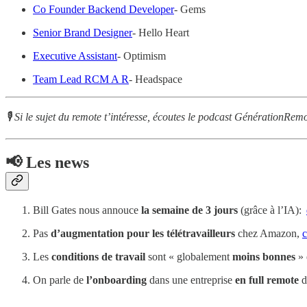
Co Founder Backend Developer
- Gems
Senior Brand Designer
- Hello Heart
Executive Assistant
- Optimism
Team Lead RCM A R
- Headspace
🎙 Si le sujet du remote t’intéresse, écoutes le podcast GénérationRem
📢 Les news
Bill Gates nous annouce
la semaine de 3 jours
(grâce à l’IA):
Pas
d’augmentation pour les télétravailleurs
chez Amazon,
Les
conditions de travail
sont « globalement
moins bonnes
»
On parle de
l’onboarding
dans une entreprise
en full remote
d