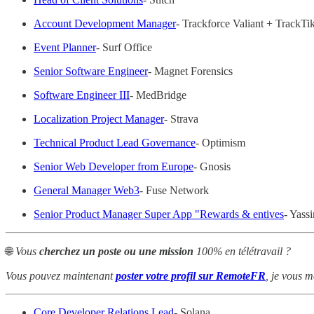
Account Development Manager
- Trackforce Valiant + TrackTi
Event Planner
- Surf Office
Senior Software Engineer
- Magnet Forensics
Software Engineer III
- MedBridge
Localization Project Manager
- Strava
Technical Product Lead Governance
- Optimism
Senior Web Developer from Europe
- Gnosis
General Manager Web3
- Fuse Network
Senior Product Manager Super App "Rewards & entives
- Yassi
🌐
Vous
cherchez un poste ou une mission
100% en télétravail ?
Vous pouvez maintenant
poster votre profil sur RemoteFR
, je vous m
Core Developer Relations Lead
- Solana