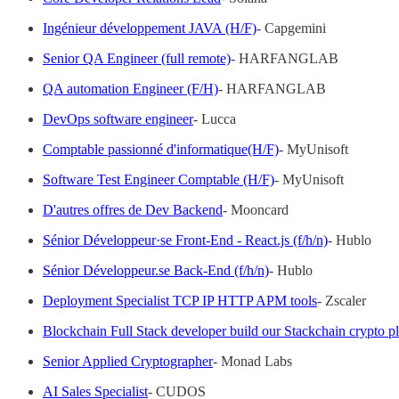
Ingénieur développement JAVA (H/F)
- Capgemini
Senior QA Engineer (full remote)
- HARFANGLAB
QA automation Engineer (F/H)
- HARFANGLAB
DevOps software engineer
- Lucca
Comptable passionné d'informatique(H/F)
- MyUnisoft
Software Test Engineer Comptable (H/F)
- MyUnisoft
D'autres offres de Dev Backend
- Mooncard
Sénior Développeur·se Front-End - React.js (f/h/n)
- Hublo
Sénior Développeur.se Back-End (f/h/n)
- Hublo
Deployment Specialist TCP IP HTTP APM tools
- Zscaler
Blockchain Full Stack developer build our Stackchain crypto p
Senior Applied Cryptographer
- Monad Labs
AI Sales Specialist
- CUDOS