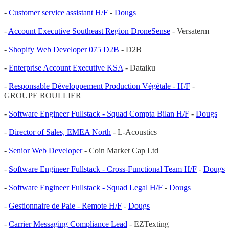
-
Customer service assistant H/F
-
Dougs
-
Account Executive Southeast Region DroneSense
- Versaterm
-
Shopify Web Developer 075 D2B
- D2B
-
Enterprise Account Executive KSA
- Dataiku
-
Responsable Développement Production Végétale - H/F
-
GROUPE ROULLIER
-
Software Engineer Fullstack - Squad Compta Bilan H/F
-
Dougs
-
Director of Sales, EMEA North
- L-Acoustics
-
Senior Web Developer
- Coin Market Cap Ltd
-
Software Engineer Fullstack - Cross-Functional Team H/F
-
Dougs
-
Software Engineer Fullstack - Squad Legal H/F
-
Dougs
-
Gestionnaire de Paie - Remote H/F
-
Dougs
-
Carrier Messaging Compliance Lead
- EZTexting