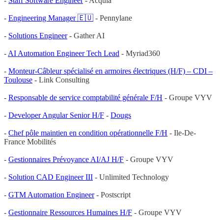
-
Staff Software Engineer
- Acquia
-
Engineering Manager 🇪🇺
- Pennylane
-
Solutions Engineer
- Gather AI
-
AI Automation Engineer Tech Lead
- Myriad360
-
Monteur-Câbleur spécialisé en armoires électriques (H/F) – CDI –
Toulouse
- Link Consulting
-
Responsable de service comptabilité générale F/H
- Groupe VYV
-
Developer Angular Senior H/F
-
Dougs
-
Chef pôle maintien en condition opérationnelle F/H
- Ile-De-
France Mobilités
-
Gestionnaires Prévoyance AI/AJ H/F
- Groupe VYV
-
Solution CAD Engineer III
- Unlimited Technology
-
GTM Automation Engineer
- Postscript
-
Gestionnaire Ressources Humaines H/F
- Groupe VYV