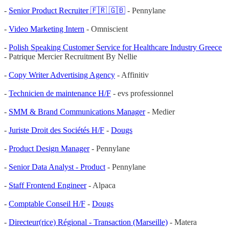
-
Senior Product Recruiter 🇫🇷 🇬🇧
- Pennylane
-
Video Marketing Intern
- Omniscient
-
Polish Speaking Customer Service for Healthcare Industry Greece
- Patrique Mercier Recruitment By Nellie
-
Copy Writer Advertising Agency
- Affinitiv
-
Technicien de maintenance H/F
- evs professionnel
-
SMM & Brand Communications Manager
- Medier
-
Juriste Droit des Sociétés H/F
-
Dougs
-
Product Design Manager
- Pennylane
-
Senior Data Analyst - Product
- Pennylane
-
Staff Frontend Engineer
- Alpaca
-
Comptable Conseil H/F
-
Dougs
-
Directeur(rice) Régional - Transaction (Marseille)
- Matera