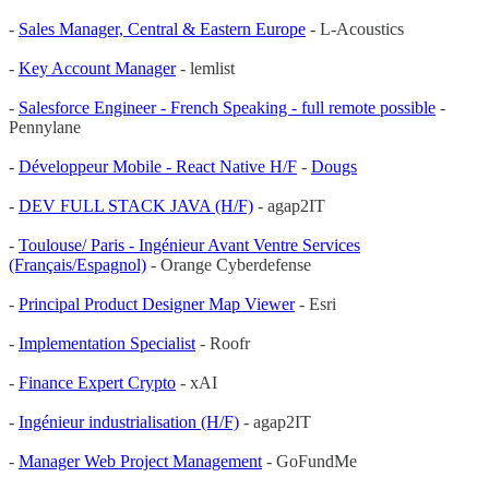
-
Sales Manager, Central & Eastern Europe
- L-Acoustics
-
Key Account Manager
- lemlist
-
Salesforce Engineer - French Speaking - full remote possible
-
Pennylane
-
Développeur Mobile - React Native H/F
-
Dougs
-
DEV FULL STACK JAVA (H/F)
- agap2IT
-
Toulouse/ Paris - Ingénieur Avant Ventre Services
(Français/Espagnol)
- Orange Cyberdefense
-
Principal Product Designer Map Viewer
- Esri
-
Implementation Specialist
- Roofr
-
Finance Expert Crypto
- xAI
-
Ingénieur industrialisation (H/F)
- agap2IT
-
Manager Web Project Management
- GoFundMe