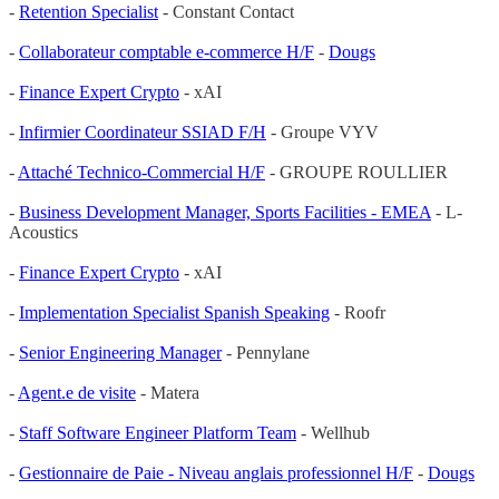
-
Retention Specialist
- Constant Contact
-
Collaborateur comptable e-commerce H/F
-
Dougs
-
Finance Expert Crypto
- xAI
-
Infirmier Coordinateur SSIAD F/H
- Groupe VYV
-
Attaché Technico-Commercial H/F
- GROUPE ROULLIER
-
Business Development Manager, Sports Facilities - EMEA
- L-
Acoustics
-
Finance Expert Crypto
- xAI
-
Implementation Specialist Spanish Speaking
- Roofr
-
Senior Engineering Manager
- Pennylane
-
Agent.e de visite
- Matera
-
Staff Software Engineer Platform Team
- Wellhub
-
Gestionnaire de Paie - Niveau anglais professionnel H/F
-
Dougs