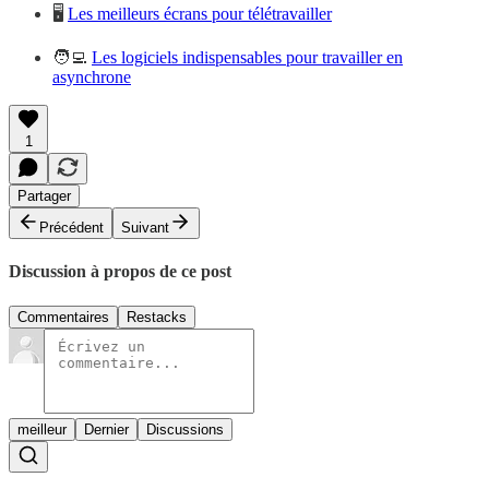
🖥️
Les meilleurs écrans pour télétravailler
🧑‍💻
Les logiciels indispensables pour travailler en
asynchrone
1
Partager
Précédent
Suivant
Discussion à propos de ce post
Commentaires
Restacks
meilleur
Dernier
Discussions