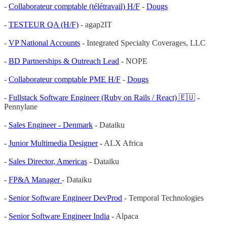
-
Collaborateur comptable (télétravail) H/F
-
Dougs
-
TESTEUR QA (H/F)
- agap2IT
-
VP National Accounts
- Integrated Specialty Coverages, LLC
-
BD Partnerships & Outreach Lead
- NOPE
-
Collaborateur comptable PME H/F
-
Dougs
-
Fullstack Software Engineer (Ruby on Rails / React) 🇪🇺
-
Pennylane
-
Sales Engineer - Denmark
- Dataiku
-
Junior Multimedia Designer
- ALX Africa
-
Sales Director, Americas
- Dataiku
-
FP&A Manager
- Dataiku
-
Senior Software Engineer DevProd
- Temporal Technologies
-
Senior Software Engineer India
- Alpaca