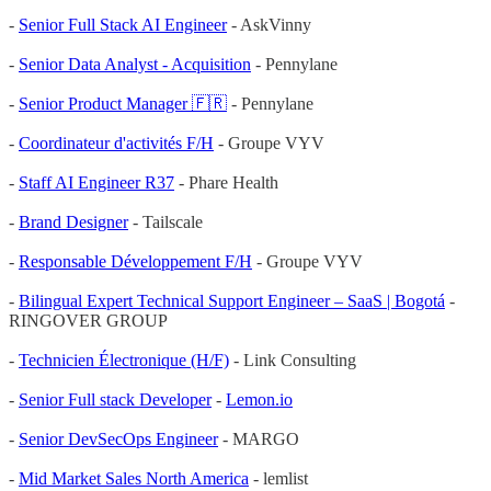
-
Senior Full Stack AI Engineer
- AskVinny
-
Senior Data Analyst - Acquisition
- Pennylane
-
Senior Product Manager 🇫🇷
- Pennylane
-
Coordinateur d'activités F/H
- Groupe VYV
-
Staff AI Engineer R37
- Phare Health
-
Brand Designer
- Tailscale
-
Responsable Développement F/H
- Groupe VYV
-
Bilingual Expert Technical Support Engineer – SaaS | Bogotá
-
RINGOVER GROUP
-
Technicien Électronique (H/F)
- Link Consulting
-
Senior Full stack Developer
-
Lemon.io
-
Senior DevSecOps Engineer
- MARGO
-
Mid Market Sales North America
- lemlist