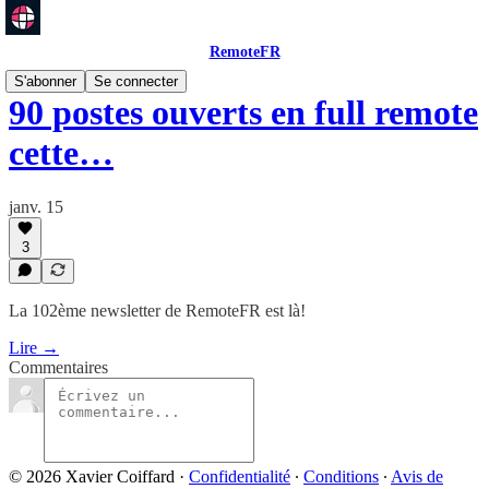
RemoteFR
S'abonner
Se connecter
90 postes ouverts en full remote
cette…
janv. 15
3
La 102ème newsletter de RemoteFR est là!
Lire →
Commentaires
© 2026 Xavier Coiffard
·
Confidentialité
∙
Conditions
∙
Avis de