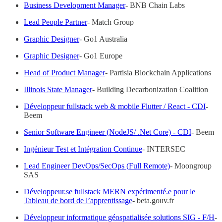
Business Development Manager
- BNB Chain Labs
Lead People Partner
- Match Group
Graphic Designer
- Go1 Australia
Graphic Designer
- Go1 Europe
Head of Product Manager
- Partisia Blockchain Applications
Illinois State Manager
- Building Decarbonization Coalition
Développeur fullstack web & mobile Flutter / React - CDI
-
Beem
Senior Software Engineer (NodeJS/ .Net Core) - CDI
- Beem
Ingénieur Test et Intégration Continue
- INTERSEC
Lead Engineer DevOps/SecOps (Full Remote)
- Moongroup
SAS
Développeur.se fullstack MERN expérimenté.e pour le
Tableau de bord de l’apprentissage
- beta.gouv.fr
Développeur informatique géospatialisée solutions SIG - F/H
-