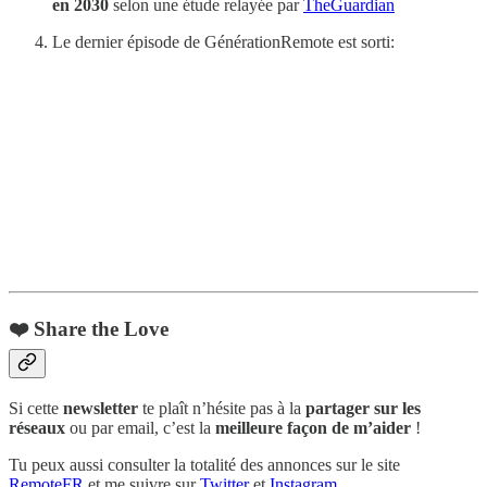
en 2030
selon une étude relayée par
TheGuardian
Le dernier épisode de GénérationRemote est sorti:
❤️ Share the Love
Si cette
newsletter
te plaît n’hésite pas à la
partager sur les
réseaux
ou par email, c’est la
meilleure façon de m’aider
!
Tu peux aussi consulter la totalité des annonces sur le site
RemoteFR
et me suivre sur
Twitter
et
Instagram