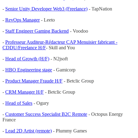
-
Senior Unity Developer Web3 (Freelance)
- TapNation
-
RevOps Manager
- Leeto
-
Staff Engineer Gaming Backend
- Voodoo
-
Professeur Auditeur-Rédacteur CAP Menuisier fabricant -
CDDU/Freelance H/F
- Skill and You
-
Head of Growth (H/F)
- N2jsoft
-
HBO Engineering stage
- Gamicorp
-
Product Manager Fraude H/F
- Betclic Group
-
CRM Manager H/F
- Betclic Group
-
Head of Sales
- Ogury
-
Customer Success Specialist B2C Remote
- Octopus Energy
France
-
Lead 2D Artist (remote)
- Plummy Games