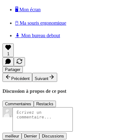
🖥️ Mon écran
🖱️ Ma souris ergonomique
🧍 Mon bureau debout
1
Partager
Précédent
Suivant
Discussion à propos de ce post
Commentaires
Restacks
meilleur
Dernier
Discussions