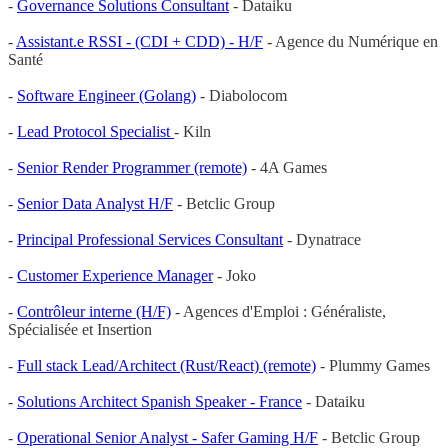
-
Governance Solutions Consultant
- Dataiku
-
Assistant.e RSSI - (CDI + CDD) - H/F
- Agence du Numérique en
Santé​
-
Software Engineer (Golang)
- Diabolocom
-
Lead Protocol Specialist
- Kiln
-
Senior Render Programmer (remote)
- 4A Games
-
Senior Data Analyst H/F
- Betclic Group
-
Principal Professional Services Consultant
- Dynatrace
-
Customer Experience Manager
- Joko
-
Contrôleur interne (H/F)
- Agences d'Emploi : Généraliste,
Spécialisée et Insertion
-
Full stack Lead/Architect (Rust/React) (remote)
- Plummy Games
-
Solutions Architect Spanish Speaker - France
- Dataiku
-
Operational Senior Analyst - Safer Gaming H/F
- Betclic Group