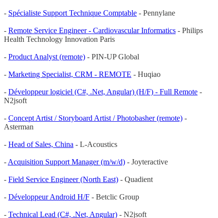
-
Spécialiste Support Technique Comptable
- Pennylane
-
Remote Service Engineer - Cardiovascular Informatics
- Philips
Health Technology Innovation Paris
-
Product Analyst (remote)
- PIN-UP Global
-
Marketing Specialist, CRM - REMOTE
- Huqiao
-
Développeur logiciel (C#, .Net, Angular) (H/F) - Full Remote
-
N2jsoft
-
Concept Artist / Storyboard Artist / Photobasher (remote)
-
Asterman
-
Head of Sales, China
- L-Acoustics
-
Acquisition Support Manager (m/w/d)
- Joyteractive
-
Field Service Engineer (North East)
- Quadient
-
Développeur Android H/F
- Betclic Group
-
Technical Lead (C#, .Net, Angular)
- N2jsoft