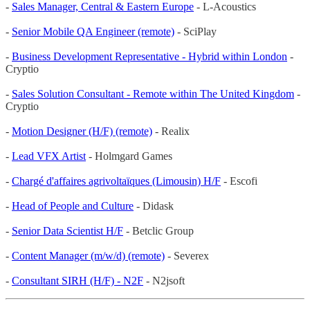
-
Sales Manager, Central & Eastern Europe
- L-Acoustics
-
Senior Mobile QA Engineer (remote)
- SciPlay
-
Business Development Representative - Hybrid within London
-
Cryptio
-
Sales Solution Consultant - Remote within The United Kingdom
-
Cryptio
-
Motion Designer (H/F) (remote)
- Realix
-
Lead VFX Artist
- Holmgard Games
-
Chargé d'affaires agrivoltaïques (Limousin) H/F
- Escofi
-
Head of People and Culture
- Didask
-
Senior Data Scientist H/F
- Betclic Group
-
Content Manager (m/w/d) (remote)
- Severex
-
Consultant SIRH (H/F) - N2F
- N2jsoft