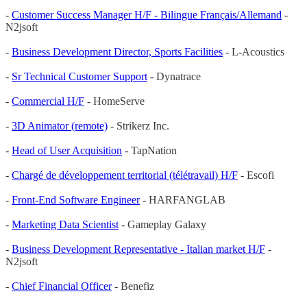
-
Customer Success Manager H/F - Bilingue Français/Allemand
-
N2jsoft
-
Business Development Director, Sports Facilities
- L-Acoustics
-
Sr Technical Customer Support
- Dynatrace
-
Commercial H/F
- HomeServe
-
3D Animator (remote)
- Strikerz Inc.
-
Head of User Acquisition
- TapNation
-
Chargé de développement territorial (télétravail) H/F
- Escofi
-
Front-End Software Engineer
- HARFANGLAB
-
Marketing Data Scientist
- Gameplay Galaxy
-
Business Development Representative - Italian market H/F
-
N2jsoft
-
Chief Financial Officer
- Benefiz