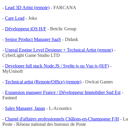
-
Lead 3D Artist (remote)
- FARCANA
-
Care Lead
- Joko
-
Développeur iOS H/F
- Betclic Group
-
Senior Product Manager SaaS
- Didask
-
Unreal Engine Level Designer + Technical Artist (remote)
-
CyberLight Game Studio LTD
-
Developer full stack Node.JS / Svelte.js ou Vue.js (H/F)
-
MyUnisoft
-
Technical artist (Remote/Office) (remote)
- Owlcat Games
-
Expansion manager France / Développeur Immobilier Sud Est
-
Fastned
-
Sales Manager, Japan
- L-Acoustics
-
Chargé d'affaires professionnels Châlons-en-Champagne F/H
- La
Poste - Réseau national des bureaux de Poste