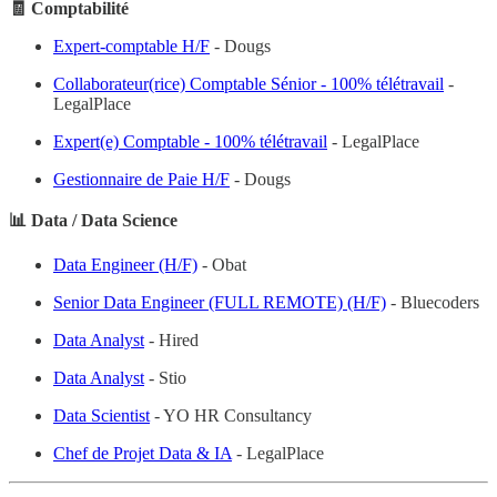
🧾 Comptabilité
Expert-comptable H/F
- Dougs
Collaborateur(rice) Comptable Sénior - 100% télétravail
-
LegalPlace
Expert(e) Comptable - 100% télétravail
- LegalPlace
Gestionnaire de Paie H/F
- Dougs
📊 Data / Data Science
Data Engineer (H/F)
- Obat
Senior Data Engineer (FULL REMOTE) (H/F)
- Bluecoders
Data Analyst
- Hired
Data Analyst
- Stio
Data Scientist
- YO HR Consultancy
Chef de Projet Data & IA
- LegalPlace