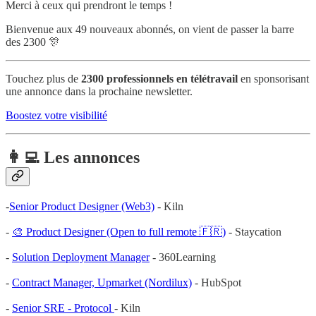
Merci à ceux qui prendront le temps !
Bienvenue aux 49 nouveaux abonnés, on vient de passer la barre
des 2300 🎊
Touchez plus de
2300 professionnels en télétravail
en sponsorisant
une annonce dans la prochaine newsletter.
Boostez votre visibilité
👩‍💻 Les annonces
-
Senior Product Designer (Web3)
- Kiln
-
🎨 Product Designer (Open to full remote 🇫🇷)
- Staycation
-
Solution Deployment Manager
- 360Learning
-
Contract Manager, Upmarket (Nordilux)
- HubSpot
-
Senior SRE - Protocol
- Kiln