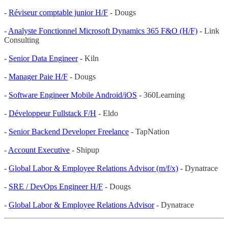
-
Réviseur comptable junior H/F
- Dougs
-
Analyste Fonctionnel Microsoft Dynamics 365 F&O (H/F)
- Link
Consulting
-
Senior Data Engineer
- Kiln
-
Manager Paie H/F
- Dougs
-
Software Engineer Mobile Android/iOS
- 360Learning
-
Développeur Fullstack F/H
- Eldo
-
Senior Backend Developer Freelance
- TapNation
-
Account Executive
- Shipup
-
Global Labor & Employee Relations Advisor (m/f/x)
- Dynatrace
-
SRE / DevOps Engineer H/F
- Dougs
-
Global Labor & Employee Relations Advisor
- Dynatrace