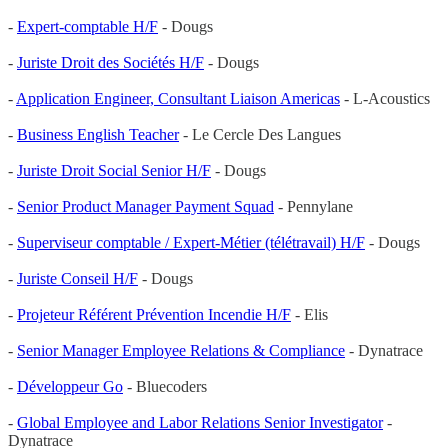
-
Expert-comptable H/F
- Dougs
-
Juriste Droit des Sociétés H/F
- Dougs
-
Application Engineer, Consultant Liaison Americas
- L-Acoustics
-
Business English Teacher
- Le Cercle Des Langues
-
Juriste Droit Social Senior H/F
- Dougs
-
Senior Product Manager Payment Squad
- Pennylane
-
Superviseur comptable / Expert-Métier (télétravail) H/F
- Dougs
-
Juriste Conseil H/F
- Dougs
-
Projeteur Référent Prévention Incendie H/F
- Elis
-
Senior Manager Employee Relations & Compliance
- Dynatrace
-
Développeur Go
- Bluecoders
-
Global Employee and Labor Relations Senior Investigator
-
Dynatrace