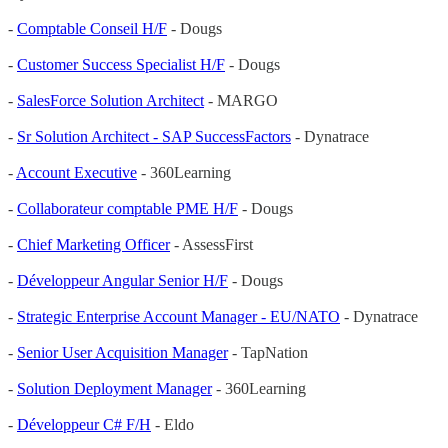
-
Comptable Conseil H/F
- Dougs
-
Customer Success Specialist H/F
- Dougs
-
SalesForce Solution Architect
- MARGO
-
Sr Solution Architect - SAP SuccessFactors
- Dynatrace
-
Account Executive
- 360Learning
-
Collaborateur comptable PME H/F
- Dougs
-
Chief Marketing Officer
- AssessFirst
-
Développeur Angular Senior H/F
- Dougs
-
Strategic Enterprise Account Manager - EU/NATO
- Dynatrace
-
Senior User Acquisition Manager
- TapNation
-
Solution Deployment Manager
- 360Learning
-
Développeur C# F/H
- Eldo