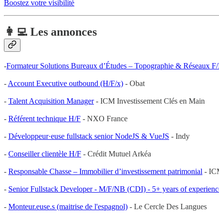
Boostez votre visibilité
👩‍💻 Les annonces
-
Formateur Solutions Bureaux d’Études – Topographie & Réseaux F
-
Account Executive outbound (H/F/x)
- Obat
-
Talent Acquisition Manager
- ICM Investissement Clés en Main
-
Référent technique H/F
- NXO France
-
Développeur·euse fullstack senior NodeJS & VueJS
- Indy
-
Conseiller clientèle H/F
- Crédit Mutuel Arkéa
-
Responsable Chasse – Immobilier d’investissement patrimonial
- IC
-
Senior Fullstack Developer - M/F/NB (CDI) - 5+ years of experienc
-
Monteur.euse.s (maitrise de l'espagnol)
- Le Cercle Des Langues