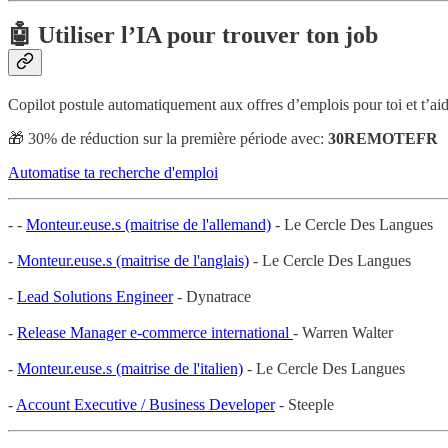
🤖 Utiliser l’IA pour trouver ton job
Copilot postule automatiquement aux offres d’emplois pour toi et t’aid
🎁 30% de réduction sur la première période avec:
30REMOTEFR
Automatise ta recherche d'emploi
- -
Monteur.euse.s (maitrise de l'allemand)
- Le Cercle Des Langues
-
Monteur.euse.s (maitrise de l'anglais)
- Le Cercle Des Langues
-
Lead Solutions Engineer
- Dynatrace
-
Release Manager e-commerce international
- Warren Walter
-
Monteur.euse.s (maitrise de l'italien)
- Le Cercle Des Langues
-
Account Executive / Business Developer
- Steeple