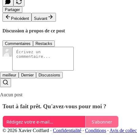
Partager
Précédent
Suivant
Discussion à propos de ce post
Commentaires
Restacks
meilleur
Dernier
Discussions
Aucun post
Tout à fait prêt. Qu'avez-vous pour moi ?
S'abonner
© 2026 Xavier Coiffard
·
Confidentialité
∙
Conditions
∙
Avis de collec